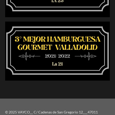
© 2025 VAYCO__ C/ Cadenas de San Gregorio 12___47011